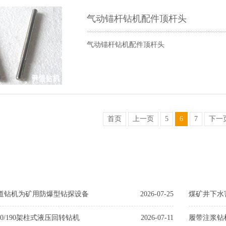
气动锚杆钻机配件顶杆头
气动锚杆钻机配件顶杆头
首页
上一页
5
6
7
下一
用坑道钻机为矿用防爆型钻探设备
2026-07-25
煤矿井下水
00/190架柱式液压回转钻机
2026-07-11
履带注浆钻