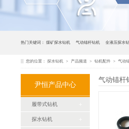
热门关键词：
煤矿探水钻机
气动锚杆钻机
全液压探水
您的位置：
探水钻机
>
产品频道
>
钻机配件
>
气动
气动锚杆
尹恒产品中心
履带式钻机
探水钻机